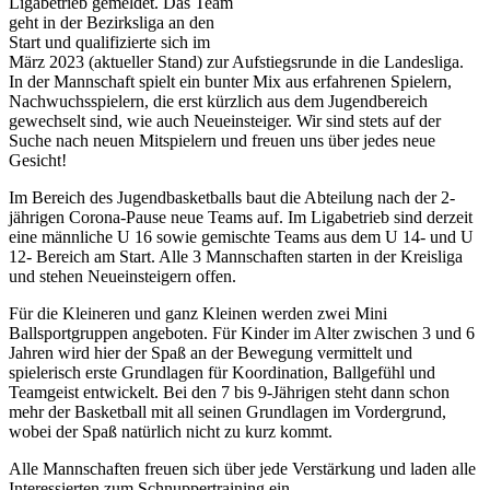
Ligabetrieb gemeldet. Das Team
geht in der Bezirksliga an den
Start und qualifizierte sich im
März 2023 (aktueller Stand) zur Aufstiegsrunde in die Landesliga.
In der Mannschaft spielt ein bunter Mix aus erfahrenen Spielern,
Nachwuchsspielern, die erst kürzlich aus dem Jugendbereich
gewechselt sind, wie auch Neueinsteiger. Wir sind stets auf der
Suche nach neuen Mitspielern und freuen uns über jedes neue
Gesicht!
Im Bereich des Jugendbasketballs baut die Abteilung nach der 2-
jährigen Corona-Pause neue Teams auf. Im Ligabetrieb sind derzeit
eine männliche U 16 sowie gemischte Teams aus dem U 14- und U
12- Bereich am Start. Alle 3 Mannschaften starten in der Kreisliga
und stehen Neueinsteigern offen.
Für die Kleineren und ganz Kleinen werden zwei Mini
Ballsportgruppen angeboten. Für Kinder im Alter zwischen 3 und 6
Jahren wird hier der Spaß an der Bewegung vermittelt und
spielerisch erste Grundlagen für Koordination, Ballgefühl und
Teamgeist entwickelt. Bei den 7 bis 9-Jährigen steht dann schon
mehr der Basketball mit all seinen Grundlagen im Vordergrund,
wobei der Spaß natürlich nicht zu kurz kommt.
Alle Mannschaften freuen sich über jede Verstärkung und laden alle
Interessierten zum Schnuppertraining ein.