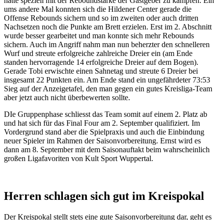
hatte speziell mit der Reboundstärke der Gastgeber zu kämpfen. Ein
ums andere Mal konnten sich die Hildener Center gerade die
Offense Rebounds sichern und so im zweiten oder auch dritten
Nachsetzen noch die Punkte am Brett erzielen. Erst im 2. Abschnitt
wurde besser gearbeitet und man konnte sich mehr Rebounds
sichern. Auch im Angriff nahm man nun beherzter den schnelleren
Wurf und streute erfolgreiche zahlreiche Dreier ein (am Ende
standen hervorragende 14 erfolgreiche Dreier auf dem Bogen).
Gerade Tobi erwischte einen Sahnetag und streute 6 Dreier bei
insgesamt 22 Punkten ein. Am Ende stand ein ungefährdeter 73:53
Sieg auf der Anzeigetafel, den man gegen ein gutes Kreisliga-Team
aber jetzt auch nicht überbewerten sollte.
DIe Gruppenphase schliesst das Team somit auf einem 2. Platz ab
und hat sich für das Final Four am 2. September qualifiziert. Im
Vordergrund stand aber die Spielpraxis und auch die Einbindung
neuer Spieler im Rahmen der Saisonvorbereitung. Ernst wird es
dann am 8. September mit dem Saisonauftakt beim wahrscheinlich
großen Ligafavoriten von Kult Sport Wuppertal.
Herren schlagen sich gut im Kreispokal
Der Kreispokal stellt stets eine gute Saisonvorbereitung dar, geht es