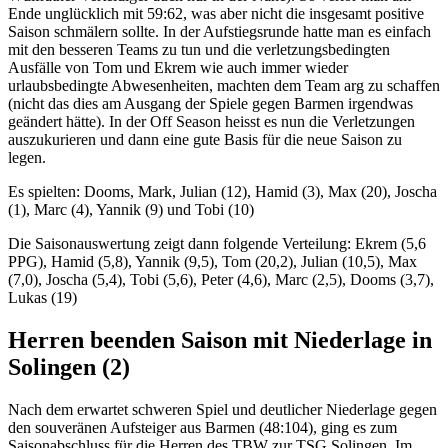
Ende unglücklich mit 59:62, was aber nicht die insgesamt positive
Saison schmälern sollte. In der Aufstiegsrunde hatte man es einfach
mit den besseren Teams zu tun und die verletzungsbedingten
Ausfälle von Tom und Ekrem wie auch immer wieder
urlaubsbedingte Abwesenheiten, machten dem Team arg zu schaffen
(nicht das dies am Ausgang der Spiele gegen Barmen irgendwas
geändert hätte). In der Off Season heisst es nun die Verletzungen
auszukurieren und dann eine gute Basis für die neue Saison zu
legen.
Es spielten: Dooms, Mark, Julian (12), Hamid (3), Max (20), Joscha
(1), Marc (4), Yannik (9) und Tobi (10)
Die Saisonauswertung zeigt dann folgende Verteilung: Ekrem (5,6
PPG), Hamid (5,8), Yannik (9,5), Tom (20,2), Julian (10,5), Max
(7,0), Joscha (5,4), Tobi (5,6), Peter (4,6), Marc (2,5), Dooms (3,7),
Lukas (19)
Herren beenden Saison mit Niederlage in
Solingen (2)
Nach dem erwartet schweren Spiel und deutlicher Niederlage gegen
den souveränen Aufsteiger aus Barmen (48:104), ging es zum
Saisonabschluss für die Herren des TBW zur TSG Solingen. Im