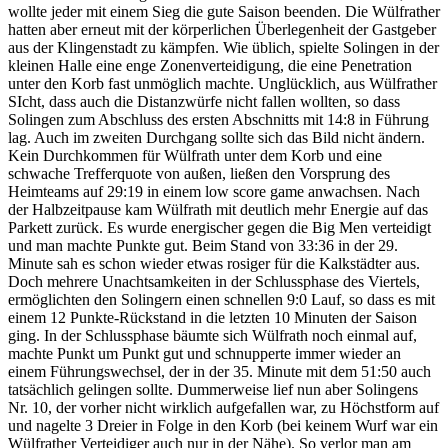
wollte jeder mit einem Sieg die gute Saison beenden. Die Wülfrather
hatten aber erneut mit der körperlichen Überlegenheit der Gastgeber
aus der Klingenstadt zu kämpfen. Wie üblich, spielte Solingen in der
kleinen Halle eine enge Zonenverteidigung, die eine Penetration
unter den Korb fast unmöglich machte. Unglücklich, aus Wülfrather
SIcht, dass auch die Distanzwürfe nicht fallen wollten, so dass
Solingen zum Abschluss des ersten Abschnitts mit 14:8 in Führung
lag. Auch im zweiten Durchgang sollte sich das Bild nicht ändern.
Kein Durchkommen für Wülfrath unter dem Korb und eine
schwache Trefferquote von außen, ließen den Vorsprung des
Heimteams auf 29:19 in einem low score game anwachsen. Nach
der Halbzeitpause kam Wülfrath mit deutlich mehr Energie auf das
Parkett zurück. Es wurde energischer gegen die Big Men verteidigt
und man machte Punkte gut. Beim Stand von 33:36 in der 29.
Minute sah es schon wieder etwas rosiger für die Kalkstädter aus.
Doch mehrere Unachtsamkeiten in der Schlussphase des Viertels,
ermöglichten den Solingern einen schnellen 9:0 Lauf, so dass es mit
einem 12 Punkte-Rückstand in die letzten 10 Minuten der Saison
ging. In der Schlussphase bäumte sich Wülfrath noch einmal auf,
machte Punkt um Punkt gut und schnupperte immer wieder an
einem Führungswechsel, der in der 35. Minute mit dem 51:50 auch
tatsächlich gelingen sollte. Dummerweise lief nun aber Solingens
Nr. 10, der vorher nicht wirklich aufgefallen war, zu Höchstform auf
und nagelte 3 Dreier in Folge in den Korb (bei keinem Wurf war ein
Wülfrather Verteidiger auch nur in der Nähe). So verlor man am