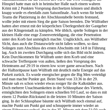
Hinspiel hatte man sich in heimischer Halle nach einem wahren
Krimi mit 2 Punkten Vorsprung durchsetzen können und ähnlich
knapp wurde es ebenfalls zum Saisonfinale. Auch wenn für beide
Teams die Platzierung in der Abschlusstabelle bereits feststand,
wollte jeder mit einem Sieg die gute Saison beenden. Die Wülfrather
hatten aber erneut mit der körperlichen Überlegenheit der Gastgeber
aus der Klingenstadt zu kämpfen. Wie üblich, spielte Solingen in der
kleinen Halle eine enge Zonenverteidigung, die eine Penetration
unter den Korb fast unmöglich machte. Unglücklich, aus Wülfrather
SIcht, dass auch die Distanzwürfe nicht fallen wollten, so dass
Solingen zum Abschluss des ersten Abschnitts mit 14:8 in Führung
lag. Auch im zweiten Durchgang sollte sich das Bild nicht ändern.
Kein Durchkommen für Wülfrath unter dem Korb und eine
schwache Trefferquote von außen, ließen den Vorsprung des
Heimteams auf 29:19 in einem low score game anwachsen. Nach
der Halbzeitpause kam Wülfrath mit deutlich mehr Energie auf das
Parkett zurück. Es wurde energischer gegen die Big Men verteidigt
und man machte Punkte gut. Beim Stand von 33:36 in der 29.
Minute sah es schon wieder etwas rosiger für die Kalkstädter aus.
Doch mehrere Unachtsamkeiten in der Schlussphase des Viertels,
ermöglichten den Solingern einen schnellen 9:0 Lauf, so dass es mit
einem 12 Punkte-Rückstand in die letzten 10 Minuten der Saison
ging. In der Schlussphase bäumte sich Wülfrath noch einmal auf,
machte Punkt um Punkt gut und schnupperte immer wieder an
einem Führungswechsel, der in der 35. Minute mit dem 51:50 auch