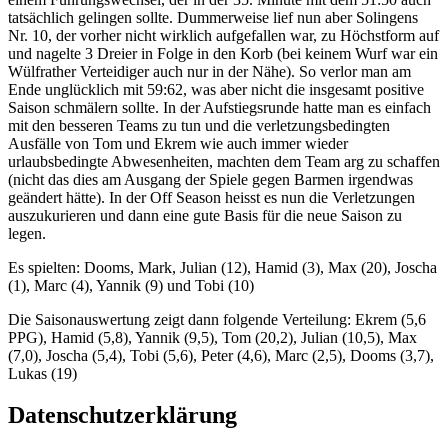
tatsächlich gelingen sollte. Dummerweise lief nun aber Solingens
Nr. 10, der vorher nicht wirklich aufgefallen war, zu Höchstform auf
und nagelte 3 Dreier in Folge in den Korb (bei keinem Wurf war ein
Wülfrather Verteidiger auch nur in der Nähe). So verlor man am
Ende unglücklich mit 59:62, was aber nicht die insgesamt positive
Saison schmälern sollte. In der Aufstiegsrunde hatte man es einfach
mit den besseren Teams zu tun und die verletzungsbedingten
Ausfälle von Tom und Ekrem wie auch immer wieder
urlaubsbedingte Abwesenheiten, machten dem Team arg zu schaffen
(nicht das dies am Ausgang der Spiele gegen Barmen irgendwas
geändert hätte). In der Off Season heisst es nun die Verletzungen
auszukurieren und dann eine gute Basis für die neue Saison zu
legen.
Es spielten: Dooms, Mark, Julian (12), Hamid (3), Max (20), Joscha
(1), Marc (4), Yannik (9) und Tobi (10)
Die Saisonauswertung zeigt dann folgende Verteilung: Ekrem (5,6
PPG), Hamid (5,8), Yannik (9,5), Tom (20,2), Julian (10,5), Max
(7,0), Joscha (5,4), Tobi (5,6), Peter (4,6), Marc (2,5), Dooms (3,7),
Lukas (19)
Datenschutzerklärung