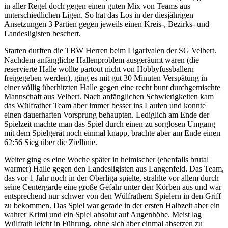
in aller Regel doch gegen einen guten Mix von Teams aus
unterschiedlichen Ligen. So hat das Los in der diesjährigen
Ansetzungen 3 Partien gegen jeweils einen Kreis-, Bezirks- und
Landesligisten beschert.
Starten durften die TBW Herren beim Ligarivalen der SG Velbert.
Nachdem anfängliche Hallenproblem ausgeräumt waren (die
reservierte Halle wollte partout nicht von Hobbyfussballern
freigegeben werden), ging es mit gut 30 Minuten Verspätung in
einer völlig überhitzten Halle gegen eine recht bunt durchgemischte
Mannschaft aus Velbert. Nach anfänglichen Schwierigkeiten kam
das Wülfrather Team aber immer besser ins Laufen und konnte
einen dauerhaften Vorsprung behaupten. Lediglich am Ende der
Spielzeit machte man das Spiel durch einen zu sorglosen Umgang
mit dem Spielgerät noch einmal knapp, brachte aber am Ende einen
62:56 Sieg über die Ziellinie.
Weiter ging es eine Woche später in heimischer (ebenfalls brutal
warmer) Halle gegen den Landesligisten aus Langenfeld. Das Team,
das vor 1 Jahr noch in der Oberliga spielte, strahlte vor allem durch
seine Centergarde eine große Gefahr unter den Körben aus und war
entsprechend nur schwer von den Wülfrathern Spielern in den Griff
zu bekommen. Das Spiel war gerade in der ersten Halbzeit aber ein
wahrer Krimi und ein Spiel absolut auf Augenhöhe. Meist lag
Wülfrath leicht in Führung, ohne sich aber einmal absetzen zu