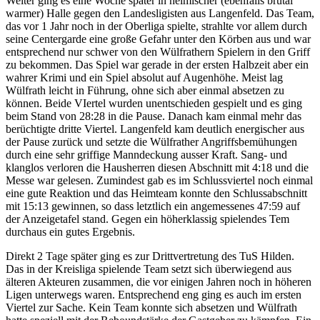
Weiter ging es eine Woche später in heimischer (ebenfalls brutal
warmer) Halle gegen den Landesligisten aus Langenfeld. Das Team,
das vor 1 Jahr noch in der Oberliga spielte, strahlte vor allem durch
seine Centergarde eine große Gefahr unter den Körben aus und war
entsprechend nur schwer von den Wülfrathern Spielern in den Griff
zu bekommen. Das Spiel war gerade in der ersten Halbzeit aber ein
wahrer Krimi und ein Spiel absolut auf Augenhöhe. Meist lag
Wülfrath leicht in Führung, ohne sich aber einmal absetzen zu
können. Beide VIertel wurden unentschieden gespielt und es ging
beim Stand von 28:28 in die Pause. Danach kam einmal mehr das
berüchtigte dritte Viertel. Langenfeld kam deutlich energischer aus
der Pause zurück und setzte die Wülfrather Angriffsbemühungen
durch eine sehr griffige Manndeckung ausser Kraft. Sang- und
klanglos verloren die Hausherren diesen Abschnitt mit 4:18 und die
Messe war gelesen. Zumindest gab es im Schlussviertel noch einmal
eine gute Reaktion und das Heimteam konnte den Schlussabschnitt
mit 15:13 gewinnen, so dass letztlich ein angemessenes 47:59 auf
der Anzeigetafel stand. Gegen ein höherklassig spielendes Tem
durchaus ein gutes Ergebnis.
Direkt 2 Tage später ging es zur Drittvertretung des TuS Hilden.
Das in der Kreisliga spielende Team setzt sich überwiegend aus
älteren Akteuren zusammen, die vor einigen Jahren noch in höheren
Ligen unterwegs waren. Entsprechend eng ging es auch im ersten
Viertel zur Sache. Kein Team konnte sich absetzen und Wülfrath