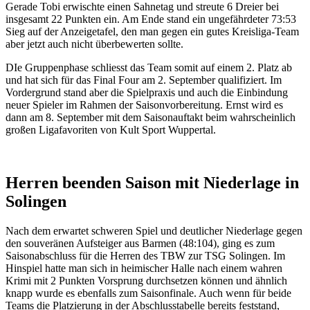
Gerade Tobi erwischte einen Sahnetag und streute 6 Dreier bei
insgesamt 22 Punkten ein. Am Ende stand ein ungefährdeter 73:53
Sieg auf der Anzeigetafel, den man gegen ein gutes Kreisliga-Team
aber jetzt auch nicht überbewerten sollte.
DIe Gruppenphase schliesst das Team somit auf einem 2. Platz ab
und hat sich für das Final Four am 2. September qualifiziert. Im
Vordergrund stand aber die Spielpraxis und auch die Einbindung
neuer Spieler im Rahmen der Saisonvorbereitung. Ernst wird es
dann am 8. September mit dem Saisonauftakt beim wahrscheinlich
großen Ligafavoriten von Kult Sport Wuppertal.
Herren beenden Saison mit Niederlage in
Solingen
Nach dem erwartet schweren Spiel und deutlicher Niederlage gegen
den souveränen Aufsteiger aus Barmen (48:104), ging es zum
Saisonabschluss für die Herren des TBW zur TSG Solingen. Im
Hinspiel hatte man sich in heimischer Halle nach einem wahren
Krimi mit 2 Punkten Vorsprung durchsetzen können und ähnlich
knapp wurde es ebenfalls zum Saisonfinale. Auch wenn für beide
Teams die Platzierung in der Abschlusstabelle bereits feststand,