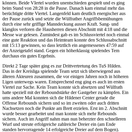
können. Beide VIertel wurden unentschieden gespielt und es ging
beim Stand von 28:28 in die Pause. Danach kam einmal mehr das
berüchtigte dritte Viertel. Langenfeld kam deutlich energischer aus
der Pause zurück und setzte die Wülfrather Angriffsbemühungen
durch eine sehr griffige Manndeckung ausser Kraft. Sang- und
klanglos verloren die Hausherren diesen Abschnitt mit 4:18 und die
Messe war gelesen. Zumindest gab es im Schlussviertel noch einmal
eine gute Reaktion und das Heimteam konnte den Schlussabschnitt
mit 15:13 gewinnen, so dass letztlich ein angemessenes 47:59 auf
der Anzeigetafel stand. Gegen ein höherklassig spielendes Tem
durchaus ein gutes Ergebnis.
Direkt 2 Tage später ging es zur Drittvertretung des TuS Hilden.
Das in der Kreisliga spielende Team setzt sich überwiegend aus
älteren Akteuren zusammen, die vor einigen Jahren noch in höheren
Ligen unterwegs waren. Entsprechend eng ging es auch im ersten
Viertel zur Sache. Kein Team konnte sich absetzen und Wülfrath
hatte speziell mit der Reboundstärke der Gastgeber zu kämpfen. Ein
ums andere Mal konnten sich die Hildener Center gerade die
Offense Rebounds sichern und so im zweiten oder auch dritten
Nachsetzen noch die Punkte am Brett erzielen. Erst im 2. Abschnitt
wurde besser gearbeitet und man konnte sich mehr Rebounds
sichern. Auch im Angriff nahm man nun beherzter den schnelleren
Wurf und streute erfolgreiche zahlreiche Dreier ein (am Ende
standen hervorragende 14 erfolgreiche Dreier auf dem Bogen).