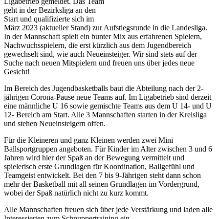
Ligabetrieb gemeldet. Das Team
geht in der Bezirksliga an den
Start und qualifizierte sich im
März 2023 (aktueller Stand) zur Aufstiegsrunde in die Landesliga.
In der Mannschaft spielt ein bunter Mix aus erfahrenen Spielern,
Nachwuchsspielern, die erst kürzlich aus dem Jugendbereich
gewechselt sind, wie auch Neueinsteiger. Wir sind stets auf der
Suche nach neuen Mitspielern und freuen uns über jedes neue
Gesicht!
Im Bereich des Jugendbasketballs baut die Abteilung nach der 2-
jährigen Corona-Pause neue Teams auf. Im Ligabetrieb sind derzeit
eine männliche U 16 sowie gemischte Teams aus dem U 14- und U
12- Bereich am Start. Alle 3 Mannschaften starten in der Kreisliga
und stehen Neueinsteigern offen.
Für die Kleineren und ganz Kleinen werden zwei Mini
Ballsportgruppen angeboten. Für Kinder im Alter zwischen 3 und 6
Jahren wird hier der Spaß an der Bewegung vermittelt und
spielerisch erste Grundlagen für Koordination, Ballgefühl und
Teamgeist entwickelt. Bei den 7 bis 9-Jährigen steht dann schon
mehr der Basketball mit all seinen Grundlagen im Vordergrund,
wobei der Spaß natürlich nicht zu kurz kommt.
Alle Mannschaften freuen sich über jede Verstärkung und laden alle
Interessierten zum Schnuppertraining ein.